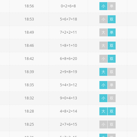
18:56
0+2+6=8
小
单
18:53
5+6+7=18
小
双
18:49
7+2+2=11
大
单
18:46
1+8+1=10
大
双
18:42
6+8+6=20
小
双
18:39
2+9+8=19
大
双
18:35
5+4+3=12
小
单
18:32
9+0+4=13
小
双
18:28
4+8+2=14
大
双
18:25
2+7+6=15
小
双