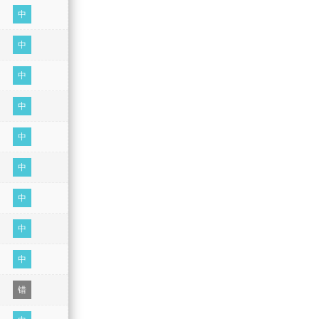
中
中
中
中
中
中
中
中
中
错