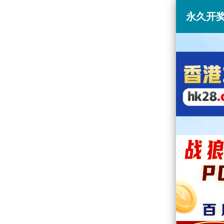
永久开奖网