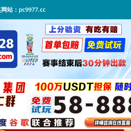
站：pc9977.cc