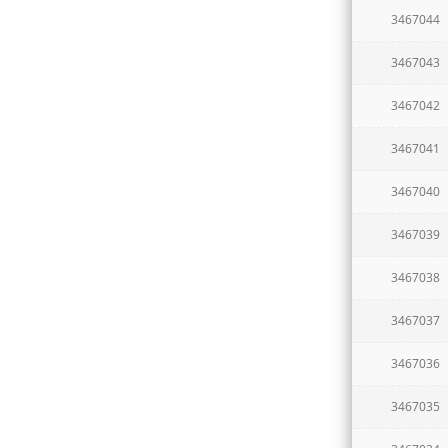
3467044
3467043
3467042
3467041
3467040
3467039
3467038
3467037
3467036
3467035