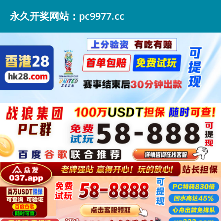
永久开奖网站：pc9977.cc